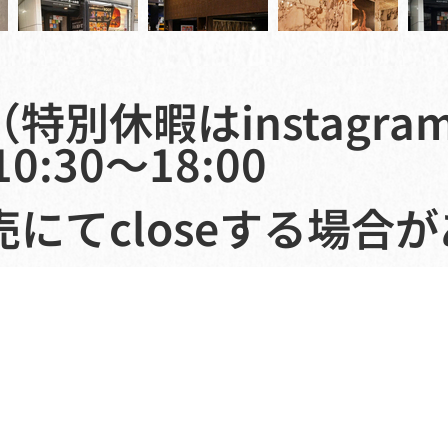
特別休暇はinstagr
0:30〜18:00
売にてcloseする場合