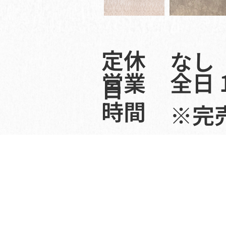
​定休
なし（
全日 1
営業
日
時間
※完